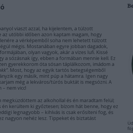
só
B
nyol viaszt azzal, ha kijelentem, a túlzott
de az utóbbi időben azon kaptam magam, hogy
lenére a vérképemből soha nem lehetett túlzott
 Végül mégis. Mostanában egyre jobban dagadok,
ormájában, olyan vagyok, akár a vizes lufi. Kissé
gy a sózásnak így, ebben a formában mennie kell. Ez
szen gyerekkorom óta sósan táplálkozom, imádom a
okk”
. Most, hogy az egyik tartós betegségemből
ányzik egy másik, mint púp a hátamra. Igen nagy
karjam még a lekváros/túrós buktát is megsózni. A
 – nem vicc!
n megküzdöttem az alkohollal és én maradtam felül;
s én kerültem ki győztesen; bízom hát benne, hogy ez
digi legnagyobb – kihívás is csak erősíteni fog, és
ez nagyon nehéz lesz. Tippeket és biztatást
Üd
fo