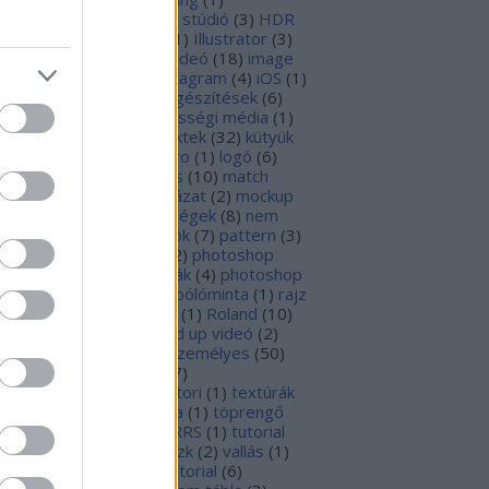
ngszerkesztés
(
13
)
házi stúdió
(
3
)
HDR
hibaüzenetek
(
5
)
ikon
(
1
)
Illustrator
(
3
)
ustrator
(
20
)
illustrator videó
(
18
)
image
ady
(
2
)
indexkép
(
1
)
Instagram
(
4
)
iOS
(
1
)
belek
(
1
)
kellékek
(
7
)
kiegészítések
(
6
)
vágás
(
5
)
kontár
(
1
)
közösségi média
(
1
)
földi
(
1
)
különleges effektek
(
32
)
kütyük
3
)
látványterv
(
1
)
letmicro
(
1
)
logó
(
6
)
ó felújítás
(
1
)
maszkolás
(
10
)
match
lor
(
1
)
mikrofon
(
1
)
mintázat
(
2
)
mockup
működési rendellenességek
(
8
)
nem
ködik
(
3
)
online eszközök
(
7
)
pattern
(
3
)
n tool
(
4
)
photoshop
(
12
)
photoshop
apok
(
22
)
photoshop hibák
(
4
)
photoshop
deó
(
38
)
photo filter
(
3
)
pólóminta
(
1
)
rajz
rendering
(
3
)
retusálás
(
1
)
Roland
(
10
)
orts
(
1
)
shorts
(
1
)
speed up videó
(
2
)
einberg
(
1
)
stílusok
(
1
)
személyes
(
50
)
imbólumok
(
1
)
szöveg
(
7
)
övegszerkesztés
(
6
)
sztori
(
1
)
textúrák
thumbnail
(
1
)
Tipográfia
(
1
)
töprengő
8
)
Trauma
(
1
)
troll
(
3
)
TRRS
(
1
)
tutorial
tutorial.hu
(
3
)
vágómaszk
(
2
)
vallás
(
1
)
deó
(
2
)
Videó
(
1
)
videotutorial
(
6
)