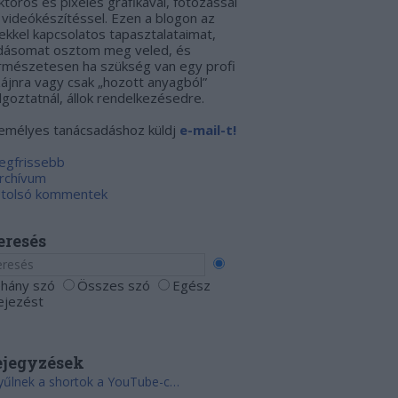
ktoros és pixeles grafikával, fotózással
 videókészítéssel. Ezen a blogon az
ekkel kapcsolatos tapasztalataimat,
dásomat osztom meg veled, és
rmészetesen ha szükség van egy profi
zájnra vagy csak
„hozott anyagból”
lgoztatnál, állok rendelkezésedre.
emélyes tanácsadáshoz küldj
e-mail-t!
Legfrissebb
Archívum
Utolsó kommentek
eresés
hány szó
Összes szó
Egész
fejezést
ejegyzések
Gyűlnek a shortok a YouTube-csatornámon