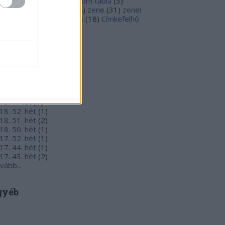
llámtipp
(
1
)
vízjel
(
3
)
wacom tábla
(
3
)
utTube
(
1
)
YouTube
(
16
)
zene
(
31
)
zenei
deó
(
8
)
zeneszerkesztés
(
18
)
Címkefelhő
rchívum
24. 32. hét
(
1
)
24. 31. hét
(
2
)
24. 27. hét
(
1
)
19. 5. hét
(
1
)
19. 4. hét
(
1
)
19. 1. hét
(
1
)
18. 52. hét
(
1
)
18. 51. hét
(
2
)
18. 50. hét
(
1
)
17. 52. hét
(
1
)
17. 44. hét
(
1
)
17. 43. hét
(
2
)
vább
...
gyéb