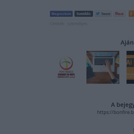
Címkék:
személyes
Aján
A bejeg
https://bonfire.