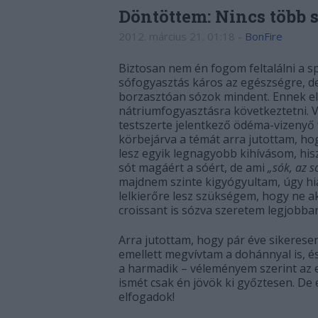
Döntöttem: Nincs több 
2012. március 21. 01:18
-
BonFire
Biztosan nem én fogom feltalálni a spa
sófogyasztás káros az egészségre, 
borzasztóan sózok mindent. Ennek el
nátriumfogyasztásra következtetni.
testszerte jelentkező ödéma-vizenyő f
körbejárva a témát arra jutottam, ho
lesz egyik legnagyobb kihívásom, hi
sót magáért a sóért, de ami
„sók, az s
majdnem szinte kigyógyultam, úgy hi
lelkierőre lesz szükségem, hogy ne a
croissant is sózva szeretem legjobban
Arra jutottam, hogy pár éve sikerese
emellett megvívtam a dohánnyal is, é
a harmadik – véleményem szerint az ed
ismét csak én jövök ki győztesen. De 
elfogadok!