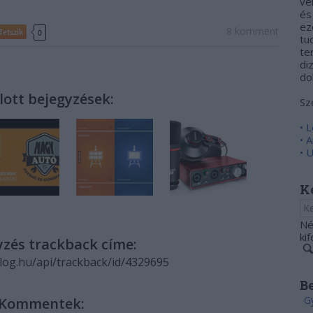
ve
és
ez
8
komment
Tetszik
0
tu
te
di
do
lott bejegyzések:
Sz
• 
• 
• 
K
Né
ki
yzés trackback címe:
blog.hu/api/trackback/id/4329695
B
Kommentek: