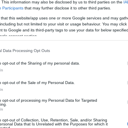
kevernek, hogy ha nem a só, akkor azok ölnek meg
. This information may also be disclosed by us to third parties on the
IA
Vi
(
2
Participants
that may further disclose it to other third parties.
ikerrel!
Ga
 that this website/app uses one or more Google services and may gath
(
2
VÁLASZ ERRE
including but not limited to your visit or usage behaviour. You may click 
diz
 to Google and its third-party tags to use your data for below specifi
te
ogle consent section.
17
l Data Processing Opt Outs
C
l" azért nem ugyan az :) itt is a mérték a lényeg
3
o opt-out of the Sharing of my personal data.
ad
In
al
VÁLASZ ERRE
an
au
o opt-out of the Sale of my Personal Data.
old
In
be
bl
to opt-out of processing my Personal Data for Targeted
ca
ing.
de
In
 szívesen adok ilyen tanácsokat. :) Először is, a
pó
nt a túlsózott ételek.
fá
o opt-out of Collection, Use, Retention, Sale, and/or Sharing
fo
ersonal Data that Is Unrelated with the Purposes for which it
de például a csipszek, a sós pattogatott kukorica, a
gy
lected.