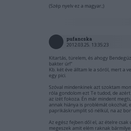
(Szép nyelv ez a magyar.;)
pufancska
2012.03.25. 13:35:23
Kitartás, türelem, és ahogy Bendegú
bakter úr!"
Kb. két éve álltam le a sóról, mert a
egy pici.
Szóval mindenkinek azt szoktam mond
róla gondolom ezt Te tudod, de azért
az izét fokoza. Én már mindent megtud
annak hiánya is problémát okozhat, e
paprikáskrumplit só nélkül, na az b
Az egész fejben dől el, az ételre cs
megeszek amit elém raknak bármilye