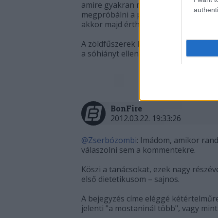
amire gyakran nem is gondolunk fűsz
authenti
megpróbálni a pörköltet hagyma nélkü
akkor majd érthető lesz, hogy ezeknek
A zöldfűszerek közül különösen a tá
a sóhiányt ellensúlyozni.
BonFire
2012.03.22. 19:33:26
@Zserbózombi
: Imádom, amikor ran
válaszolni sem a kommentekre.
Köszi a tanácsokat, ezek nagy részév
első dietetikusom – sajnos.
A bejegyzés címe eléggé kétértelműre s
jelenti "a mostaninál több", vagy min