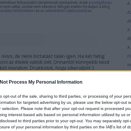
telmében felhasználói tartalomnak minősülnek, értük a
szolgáltatás
 nem vállal, azokat nem ellenőrzi. Kifogás esetén forduljon a blog
sználási feltételekben
és az
adatvédelmi tájékoztatóban
.
Al
nincs, de némi biztatást talán igen. Ha két hétig
ezni az ételek valódi ízét. Onnantól könnyebb kezd
mból mondom. Drukkolok, hogy sikerüljön! :)
C
Not Process My Personal Information
VÁLASZ ERRE
H
Bo
to opt-out of the sale, sharing to third parties, or processing of your per
16
formation for targeted advertising by us, please use the below opt-out s
ma
r selection. Please note that after your opt-out request is processed y
Bo
eing interest-based ads based on personal information utilized by us or
 valamit sótlanul megenni. Ha a mezei főtt
13
disclosed to third parties prior to your opt-out. You may separately opt-
r meg sem bírom enni :)
in
losure of your personal information by third parties on the IAB’s list of